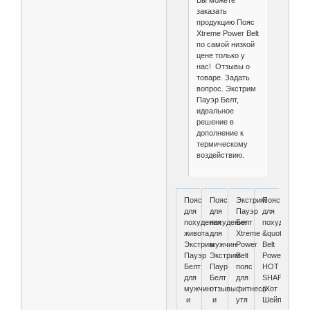
заказать
продукцию Пояс
Xtreme Power Belt
по самой низкой
цене только у
нас! Отзывы о
товаре. Задать
вопрос. Экстрим
Пауэр Белт,
идеальное
решение в
дополнение к
термическому
воздействию.
Пояс
Пояс
Экстрим
Пояс
для
для
Пауэр
для
похудения
похудения
Белт
похудения
живота
для
Xtreme
&quot;Hot
Экстрим
мужчин
Power
Belt
Пауэр
Экстрим
Belt
Power&quot;
Белт
Паур
пояс
HOT
для
Белт
для
SHAPERS
мужчин
отзывы
фитнеса
(Хот
и
и
утя
Шейп