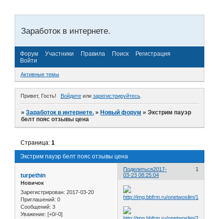
Заработок в интернете.
Форум
Участники
Правила
Поиск
Регистрация
Войти
Активные темы
Привет, Гость!
Войдите
или
зарегистрируйтесь
.
»
Заработок в интернете.
»
Новый форум
»
Экстрим пауэр
белт пояс отзывы цена
Страница:
1
Экстрим пауэр белт пояс отзывы цена
Поделиться
2017-
1
turpethin
03-23 08:25:04
Новичок
Зарегистрирован
: 2017-03-20
Приглашений:
0
Сообщений:
3
Уважение:
[+0/-0]