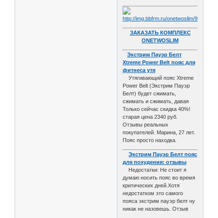
ЗАКАЗАТЬ КОМПЛЕКС
ONETWOSLIM
Экстрим Пауэр Белт
Xtreme Power Belt пояс для
фитнеса утя
Утягивающий пояс Xtreme
Power Belt (Экстрим Пауэр
Белт) будет сжимать,
сжимать и сжимать, давая
Только сейчас скидка 40%!
старая цена 2340 руб.
Отзывы реальных
покупателей. Марина, 27 лет.
Пояс просто находка.
Экстрим Пауэр Белт пояс
для похудения: отзывы
Недостатки: Не стоит я
думаю носить пояс во время
критических дней.Хотя
недостатком это самого
пояса экстрим пауэр белт ну
никак не назовешь. Отзыв