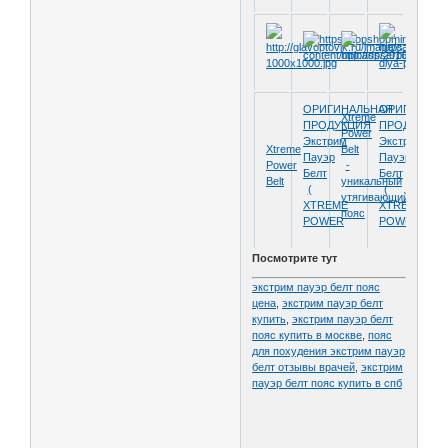
ОРИГИНАЛЬНАЯ
ОРИГИНАЛЬ
Xtreme
ПРОДУКЦИЯ
ПРОДУКЦИЯ
Power
Экстрим
Экстрим
Xtreme
Belt
Пауэр
Пауэр
Power
-
Белт
Белт
Belt
уникальный
(
(
утягивающий
XTREME
XTREME
пояс
POWER
POWER
Посмотрите тут
экстрим пауэр белт пояс
цена
,
экстрим пауэр белт
купить
,
экстрим пауэр белт
пояс купить в москве
,
пояс
для похудения экстрим пауэр
белт отзывы врачей
,
экстрим
пауэр белт пояс купить в спб