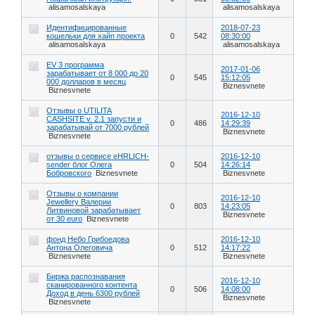
alisamosalskaya
alisamosalskaya
Идентифицированные
2018-07-23
кошельки для хайп проекта
0
542
08:30:00
alisamosalskaya
alisamosalskaya
EV 3 программа
2017-01-06
зарабатывает от 8 000 до 20
0
545
15:12:05
000 долларов в месяц
Biznesvnete
Biznesvnete
Отзывы о UTILITA
2016-12-10
CASHSITE v. 2.1 запусти и
0
486
14:29:39
зарабатывай от 7000 рублей
Biznesvnete
Biznesvnete
отзывы о сервисе eHRLICH-
2016-12-10
sender блог Олега
0
504
14:26:14
Бобровского
Biznesvnete
Biznesvnete
Отзывы о компании
2016-12-10
Jewellery Валерии
0
803
14:23:05
Литвиновой зарабатывает
Biznesvnete
от 30 euro
Biznesvnete
фонд Небо Грибоедова
2016-12-10
Антона Олеговича
0
512
14:17:22
Biznesvnete
Biznesvnete
Биржа распознавания
2016-12-10
сканированного контента
0
506
14:08:00
Доход в день 6300 рублей
Biznesvnete
Biznesvnete