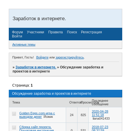
Заработок в интернете.
Форум
Участники
Правила
Поиск
Регистрация
Войти
Активные темы
Привет, Гость!
Войдите
или
зарегистрируйтесь
.
»
Заработок в интернете.
»
Обсуждение заработка и
проектов в интернете
Страница:
1
Обсуждение заработка и проектов в интернете
Последнее
Тема
Ответов
Просмотров
сообщение
2020-04-28
Golden Eggs.com-игра с
24
825
11:51:18
выводом денег
Йожик
liana041433
Сборка хайп проекта.
2018-07-23
Пошаговая инструкция.
0
531
08:32:59