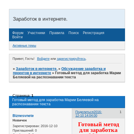
Заработок в интернете.
Форум
Участники
Правила
Поиск
Регистрация
Войти
Активные темы
Привет, Гость!
Войдите
или
зарегистрируйтесь
.
»
Заработок в интернете.
»
Обсуждение заработка и
проектов в интернете
»
Готовый метод для заработка Марии
Беляевой на распознавании текста
Страница:
1
Готовый метод для заработка Марии Беляевой на
распознавании текста
Поделиться
2016-
1
Biznesvnete
12-10 14:04:00
Новичок
Готовый метод
Зарегистрирован
: 2016-12-10
для заработка
Приглашений:
0