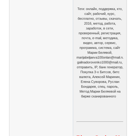
Теги: онлайн, поддержка, кто,
сайт, рабочий, курс,
бесплатно, отзывы, скачать,
2016, метод, работа,
заработок, в сети,
проверенный, регистрация,
почта, e-mail, методика,
видео, автор, сервис,
программа, система, сайт
Марии Белявой,
marijabeljaeva100onlan@mail.ru,
galinadorovenko1000@mail.ru,
отправить, IP, банк генератор,
Покупка 3-х Битсов, битс
валюта, Алексей Маринин,
Елена Суворова, Руслан
Бондарев, спец. пароль,
Метод Марии Беляевой на
бирже сканированного