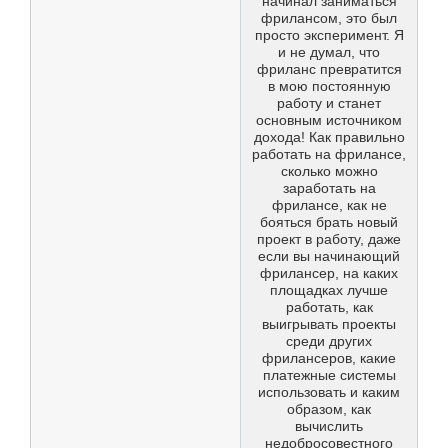
начинал заниматься
фрилансом, это был
просто эксперимент. Я
и не думал, что
фриланс превратится
в мою постоянную
работу и станет
основным источником
дохода! Как правильно
работать на фрилансе,
сколько можно
заработать на
фрилансе, как не
бояться брать новый
проект в работу, даже
если вы начинающий
фрилансер, на каких
площадках лучше
работать, как
выигрывать проекты
среди других
фрилансеров, какие
платежные системы
использовать и каким
образом, как
вычислить
недобросовестного