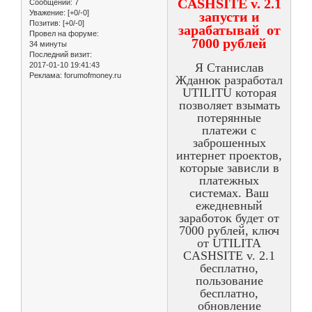
CASHSITE v. 2.1
Сообщений:
7
Уважение:
[+0/-0]
запусти и
Позитив:
[+0/-0]
зарабатывай от
Провел на форуме:
7000 рублей
34 минуты
Последний визит:
2017-01-10 19:41:43
Я Станислав
Реклама:
forumofmoney.ru
Жданюк разработал
UTILITU которая
позволяет взымать
потерянные
платежи с
заброшенных
интернет проектов,
которые зависли в
платежных
системах. Ваш
ежедневный
заработок будет от
7000 рублей, ключ
от UTILITA
CASHSITE v. 2.1
бесплатно,
пользование
бесплатно,
обновление