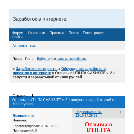
Заработок в интернете.
Форум
Участники
Правила
Поиск
Регистрация
Войти
Активные темы
Привет, Гость!
Войдите
или
зарегистрируйтесь
.
»
Заработок в интернете.
»
Обсуждение заработка и
проектов в интернете
»
Отзывы о UTILITA CASHSITE v. 2.1
запусти и зарабатывай от 7000 рублей
Страница:
1
Отзывы о UTILITA CASHSITE v. 2.1 запусти и зарабатывай от
7000 рублей
Поделиться
2016-
1
Biznesvnete
12-10 14:29:39
Новичок
Отзывы о
Зарегистрирован
: 2016-12-10
UTILITA
Приглашений:
0